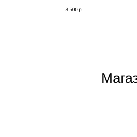
8 500
р.
Мага