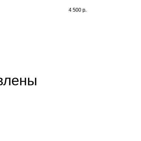
4 500
р.
влены