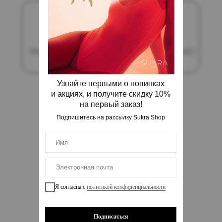
Телеграф
Москва, Автозаводская 18 (ТЦ Ривьера) |
+7 (925) 545-35-05
Узнайте первыми о новинках
и акциях, и получите скидку 10%
на первый заказ!
Подпишитесь на рассылку Sukra Shop
Я согласна с
политикой конфиденциальности
Подписаться